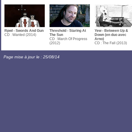
Rpwl - Swords And Gun
Threshold - Staring At
Yew - Between Up &
CD : Wanted (2014)
The Sun
Down (en duo avec
CD : March Of Progress
Arno)
(2012)
CD : The Fall (2013)
Page mise à jour le : 25/08/14