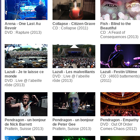
Arena - One Last Au
Collapse - Citizen Grave
Fish - Blind to the
Revoir
CD : Collapse (2011)
Beautiful
DVD : Rapture (2013)
CD : A Feast of
Consequences (2013)
Lazuli - Je te laisse ce
Lazuli - Les malveillants
Lazuli - Festin Ultime
monde
DVD : Live @ l’abeille
CD : (4603 battements)
DVD : Live @ l’abeille
rôde (2013)
(2011)
rôde (2013)
Pendragon - un bonjour
Pendragon - un bonjour
Pendragon - Empathy
de Nick Barrett
de Peter Gee
DVD : Out Of Order
Pratteln, Suisse (2013)
Pratteln, Suisse (2013)
Comes Chaos (2012)