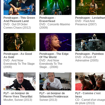
Pendragon - This Green
Pendragon -
Pendragon - Leviatha
And Pleasant Land
Eraserhead
DVD : Past And
DVD : Out Of Order
DVD : Concerto Maximo
Presence (2007)
Comes Chaos (2012)
(2009)
Pendragon - As Good
Pendragon - The Edge
Pendragon - Paintbox
As Gold
Of The World
DVD : A Rush Of
DVD : And Now
DVD : And Now
Adrenaline (2005)
Everybody To The Stage
Everybody To The
(2006)
Stage... (2006)
PyT - un bonjour de
PyT - un bonjour de
PyT - Comme c'est
Pierre-Yves Theurillat
Sébastien Froidevaux
beau
Moutier, Suisse (2013)
Suisse (2013)
CD : Carnet d'un visag
de pluie (2013)