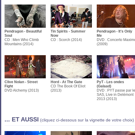
Pendragon - Beautiful
Tin Spirits - Summer
Pendragon - It's Only
Soul
Now
Me
CD : Men Who Climb
CD : Scorch (2014)
DVD : Concerto Maxim
Mountains (2014)
(2009)
Clive Nolan - Street
Hord - At The Gate
PyT - Les ondes
Fight
CD The Book Of Eliot
(Galaad)
DVD Alchemy (2013)
(2013)
DVD : PYT passe par l
SAS, Live in Delémont
2013 (2013)
... ET AUSSI
(cliquez ci-dessous sur la vignette de votre choix)