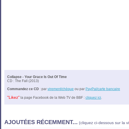
Collapse - Your Grace Is Out Of Time
CD : The Fall (2013)
Commandez ce CD
: par
virement/chèque
ou par
PayPal/carte bancaire
"Likez"
la page Facebook de la Web TV de BBF :
cliquez ici
.
AJOUTÉES RÉCEMMENT...
(cliquez ci-dessous sur la v