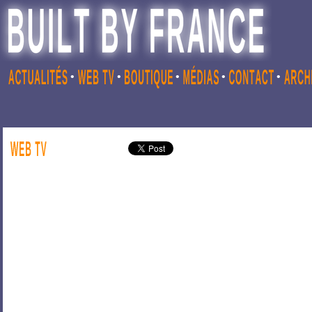
•
•
•
•
•