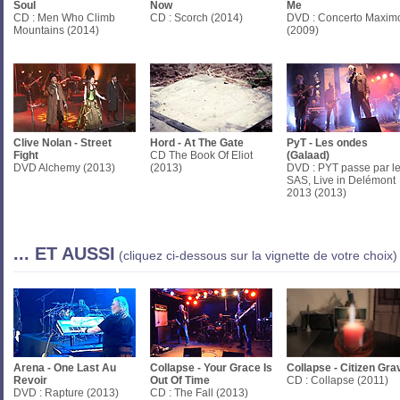
Soul
Now
Me
CD : Men Who Climb
CD : Scorch (2014)
DVD : Concerto Maxim
Mountains (2014)
(2009)
Clive Nolan - Street
Hord - At The Gate
PyT - Les ondes
Fight
CD The Book Of Eliot
(Galaad)
DVD Alchemy (2013)
(2013)
DVD : PYT passe par l
SAS, Live in Delémont
2013 (2013)
... ET AUSSI
(cliquez ci-dessous sur la vignette de votre choix)
Arena - One Last Au
Collapse - Your Grace Is
Collapse - Citizen Gra
Revoir
Out Of Time
CD : Collapse (2011)
DVD : Rapture (2013)
CD : The Fall (2013)