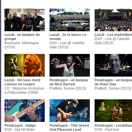
Lazuli - un bonjour du
Lazuli - Je te laisse ce
Lazuli - Les malveillan
groupe
monde
DVD : Live @ l’abeille
Karlsruhe, Allemagne
DVD : Live @ l’abeille
rôde (2013)
(2014)
rôde (2013)
Lazuli - On nous ment
Pendragon - un bonjour
Pendragon - un bonjou
comme on respire
de Nick Barrett
de Peter Gee
CD : Réponse incongrue
Pratteln, Suisse (2013)
Pratteln, Suisse (2013)
à l'inéluctable (2009)
Pendragon - Indigo
Pendragon - This Green
Pendragon - Leviatha
DVD : Out Of Order
And Pleasant Land
DVD : Past And