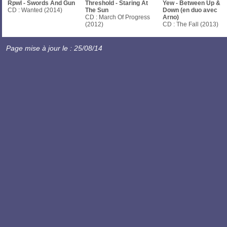
Rpwl - Swords And Gun
Threshold - Staring At
Yew - Between Up &
CD : Wanted (2014)
The Sun
Down (en duo avec
CD : March Of Progress
Arno)
(2012)
CD : The Fall (2013)
Page mise à jour le : 25/08/14