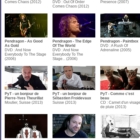
Comes Chaos (2012)
DVD : Out Of Order
Presence (2007)
Comes Chaos (2012)
Pendragon - As Good
Pendragon - The Edge
Pendragon - Paintbox
As Gold
Of The World
DVD : A Rush Of
DVD : And Now
DVD : And Now
Adrenaline (2005)
Everybody To The Stage
Everybody To The
(2006)
Stage... (2006)
PyT - un bonjour de
PyT - un bonjour de
PyT - Comme c'est
Pierre-Yves Theurillat
Sébastien Froidevaux
beau
Moutier, Suisse (2013)
Suisse (2013)
CD : Carnet d'un visag
de pluie (2013)