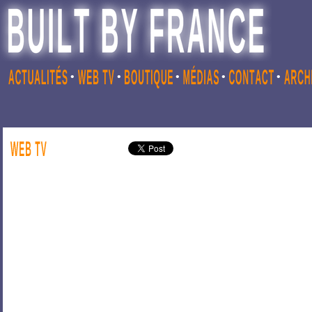
•
•
•
•
•