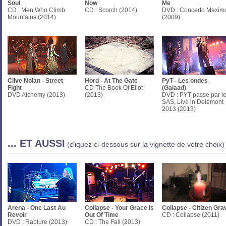
Soul
Now
Me
CD : Men Who Climb
CD : Scorch (2014)
DVD : Concerto Maxim
Mountains (2014)
(2009)
Clive Nolan - Street
Hord - At The Gate
PyT - Les ondes
Fight
CD The Book Of Eliot
(Galaad)
DVD Alchemy (2013)
(2013)
DVD : PYT passe par l
SAS, Live in Delémont
2013 (2013)
... ET AUSSI
(cliquez ci-dessous sur la vignette de votre choix)
Arena - One Last Au
Collapse - Your Grace Is
Collapse - Citizen Gra
Revoir
Out Of Time
CD : Collapse (2011)
DVD : Rapture (2013)
CD : The Fall (2013)