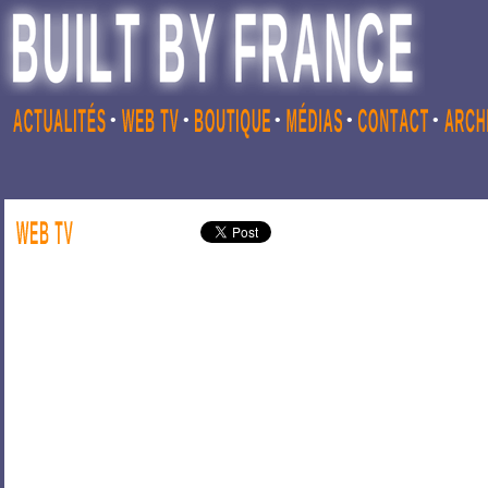
•
•
•
•
•