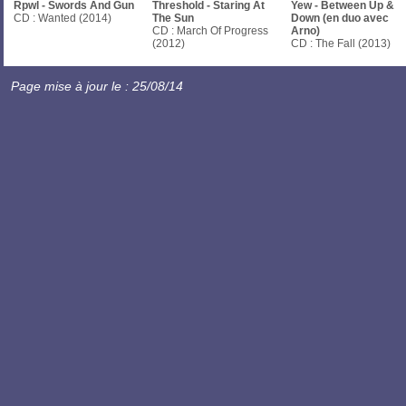
Rpwl - Swords And Gun
Threshold - Staring At
Yew - Between Up &
CD : Wanted (2014)
The Sun
Down (en duo avec
CD : March Of Progress
Arno)
(2012)
CD : The Fall (2013)
Page mise à jour le : 25/08/14