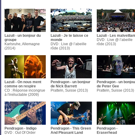
Lazuli - un bonjour du
Lazuli - Je te laisse ce
Lazuli - Les malveillan
groupe
monde
DVD : Live @ l’abeille
Karlsruhe, Allemagne
DVD : Live @ l’abeille
rôde (2013)
(2014)
rôde (2013)
Lazuli - On nous ment
Pendragon - un bonjour
Pendragon - un bonjou
comme on respire
de Nick Barrett
de Peter Gee
CD : Réponse incongrue
Pratteln, Suisse (2013)
Pratteln, Suisse (2013)
à l'inéluctable (2009)
Pendragon - Indigo
Pendragon - This Green
Pendragon -
DVD : Out Of Order
And Pleasant Land
Eraserhead