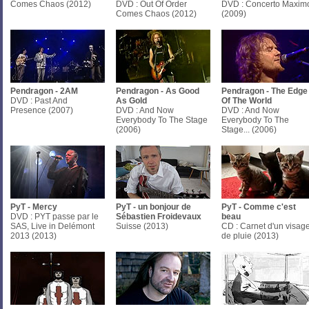
Comes Chaos (2012)
DVD : Out Of Order
DVD : Concerto Maxim
Comes Chaos (2012)
(2009)
Pendragon - 2AM
Pendragon - As Good
Pendragon - The Edge
DVD : Past And
As Gold
Of The World
Presence (2007)
DVD : And Now
DVD : And Now
Everybody To The Stage
Everybody To The
(2006)
Stage... (2006)
PyT - Mercy
PyT - un bonjour de
PyT - Comme c'est
DVD : PYT passe par le
Sébastien Froidevaux
beau
SAS, Live in Delémont
Suisse (2013)
CD : Carnet d'un visag
2013 (2013)
de pluie (2013)