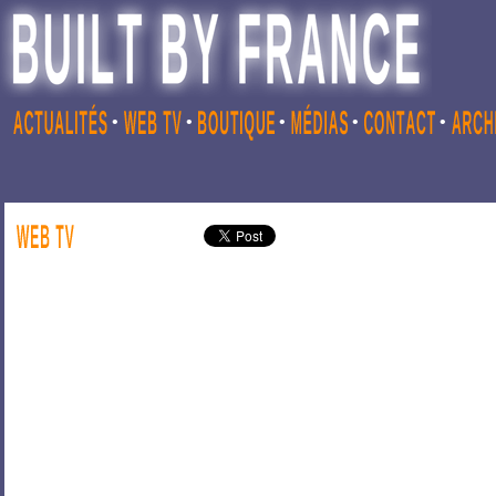
•
•
•
•
•