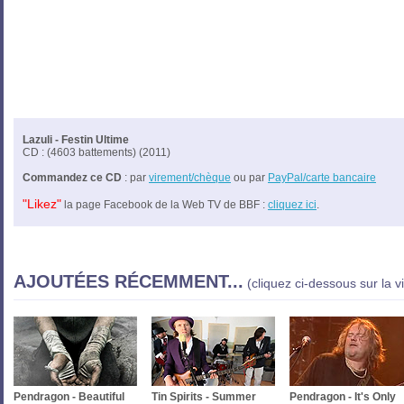
Lazuli - Festin Ultime
CD : (4603 battements) (2011)
Commandez ce CD
: par
virement/chèque
ou par
PayPal/carte bancaire
"Likez"
la page Facebook de la Web TV de BBF :
cliquez ici
.
AJOUTÉES RÉCEMMENT...
(cliquez ci-dessous sur la v
Pendragon - Beautiful
Tin Spirits - Summer
Pendragon - It's Only