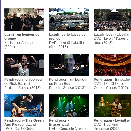
Lazuli - un bonjour du
Lazuli - Je te laisse ce
Lazuli - Les malveillan
groupe
monde
DVD : Live @ l’abeille
Karlsruhe, Allemagne
DVD : Live @ l’abeille
rôde (2013)
(2014)
rôde (2013)
Pendragon - un bonjour
Pendragon - un bonjour
Pendragon - Empathy
de Nick Barrett
de Peter Gee
DVD : Out Of Order
Pratteln, Suisse (2013)
Pratteln, Suisse (2013)
Comes Chaos (2012)
Pendragon - This Green
Pendragon -
Pendragon - Leviatha
And Pleasant Land
Eraserhead
DVD : Past And
DVD : Out Of Order
DVD : Concerto Maximo
Presence (2007)