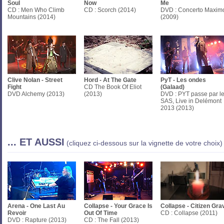
Soul
Now
Me
CD : Men Who Climb
CD : Scorch (2014)
DVD : Concerto Maxim
Mountains (2014)
(2009)
Clive Nolan - Street
Hord - At The Gate
PyT - Les ondes
Fight
CD The Book Of Eliot
(Galaad)
DVD Alchemy (2013)
(2013)
DVD : PYT passe par l
SAS, Live in Delémont
2013 (2013)
... ET AUSSI
(cliquez ci-dessous sur la vignette de votre choix)
Arena - One Last Au
Collapse - Your Grace Is
Collapse - Citizen Gra
Revoir
Out Of Time
CD : Collapse (2011)
DVD : Rapture (2013)
CD : The Fall (2013)