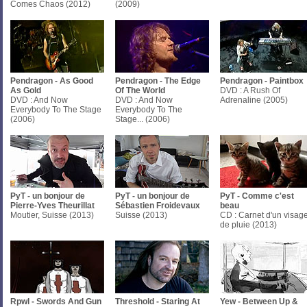
Comes Chaos (2012)
(2009)
Pendragon - As Good
Pendragon - The Edge
Pendragon - Paintbox
As Gold
Of The World
DVD : A Rush Of
DVD : And Now
DVD : And Now
Adrenaline (2005)
Everybody To The Stage
Everybody To The
(2006)
Stage... (2006)
PyT - un bonjour de
PyT - un bonjour de
PyT - Comme c'est
Pierre-Yves Theurillat
Sébastien Froidevaux
beau
Moutier, Suisse (2013)
Suisse (2013)
CD : Carnet d'un visag
de pluie (2013)
Rpwl - Swords And Gun
Threshold - Staring At
Yew - Between Up &