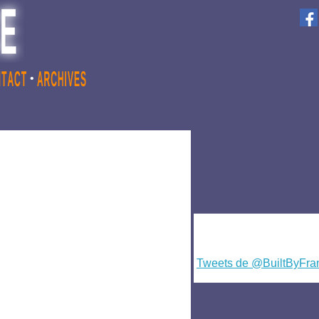
•
Tweets de @BuiltByFra