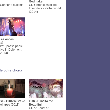
Godmaker
 Concerto Maximo
CD Chronicles of the
)
Immortals - Netherworld
(2014)
 Les ondes
ad)
PYT passe par le
ive in Delémont
(2013)
de votre choix)
se - Citizen Grave
Fish - Blind to the
ollapse (2011)
Beautiful
CD : A Feast of