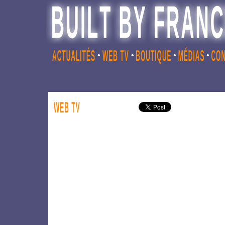
•
•
•
•