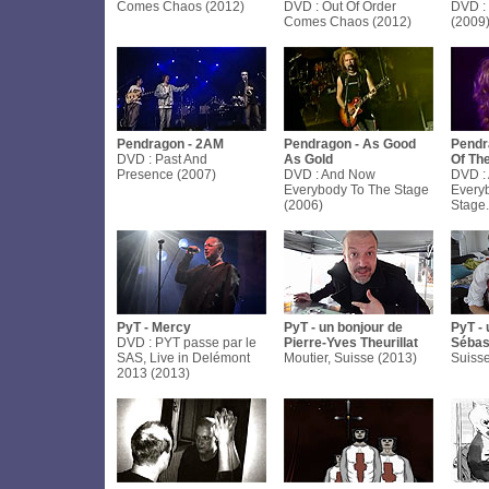
Comes Chaos (2012)
DVD : Out Of Order
DVD :
Comes Chaos (2012)
(2009
Pendragon - 2AM
Pendragon - As Good
Pendr
DVD : Past And
As Gold
Of Th
Presence (2007)
DVD : And Now
DVD :
Everybody To The Stage
Every
(2006)
Stage.
PyT - Mercy
PyT - un bonjour de
PyT - 
DVD : PYT passe par le
Pierre-Yves Theurillat
Sébas
SAS, Live in Delémont
Moutier, Suisse (2013)
Suiss
2013 (2013)