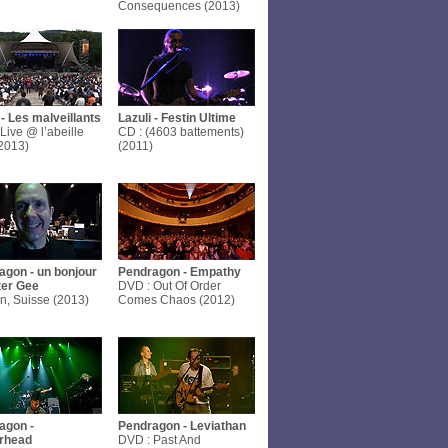
Consequences (2013)
 - Les malveillants
Lazuli - Festin Ultime
Live @ l’abeille
CD : (4603 battements)
2013)
(2011)
agon - un bonjour
Pendragon - Empathy
ter Gee
DVD : Out Of Order
ln, Suisse (2013)
Comes Chaos (2012)
agon -
Pendragon - Leviathan
rhead
DVD : Past And