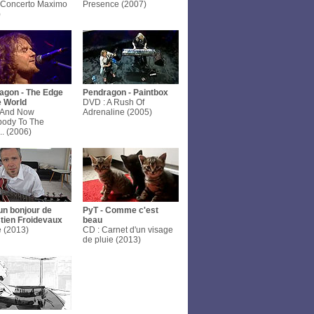
 Concerto Maximo
Presence (2007)
)
agon - The Edge
Pendragon - Paintbox
e World
DVD : A Rush Of
 And Now
Adrenaline (2005)
body To The
.. (2006)
un bonjour de
PyT - Comme c'est
tien Froidevaux
beau
e (2013)
CD : Carnet d'un visage
de pluie (2013)