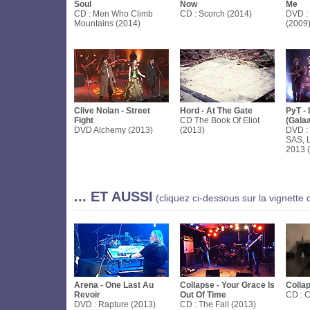
Soul
Now
Me
CD : Men Who Climb
CD : Scorch (2014)
DVD :
Mountains (2014)
(2009
Clive Nolan - Street
Hord - At The Gate
PyT -
Fight
CD The Book Of Eliot
(Gala
DVD Alchemy (2013)
(2013)
DVD : 
SAS, L
2013 
... ET AUSSI
(cliquez ci-dessous sur la vignette 
Arena - One Last Au
Collapse - Your Grace Is
Collap
Revoir
Out Of Time
CD : C
DVD : Rapture (2013)
CD : The Fall (2013)