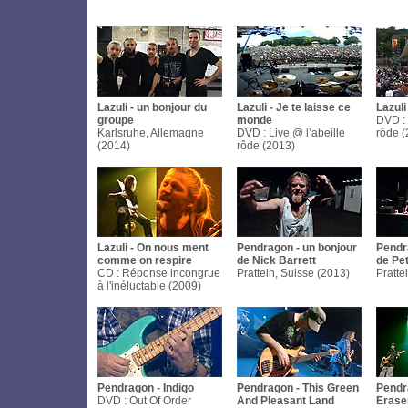
Lazuli - un bonjour du
Lazuli - Je te laisse ce
Lazuli
groupe
monde
DVD : 
Karlsruhe, Allemagne
DVD : Live @ l’abeille
rôde (
(2014)
rôde (2013)
Lazuli - On nous ment
Pendragon - un bonjour
Pendr
comme on respire
de Nick Barrett
de Pe
CD : Réponse incongrue
Pratteln, Suisse (2013)
Pratte
à l'inéluctable (2009)
Pendragon - Indigo
Pendragon - This Green
Pendr
DVD : Out Of Order
And Pleasant Land
Erase