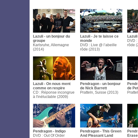
Lazuli - un bonjour du
Lazuli - Je te laisse ce
Lazuli
groupe
monde
DVD : 
Karlsruhe, Allemagne
DVD : Live @ l’abeille
rôde (
(2014)
rôde (2013)
Lazuli - On nous ment
Pendragon - un bonjour
Pendr
comme on respire
de Nick Barrett
de Pe
CD : Réponse incongrue
Pratteln, Suisse (2013)
Pratte
à l'inéluctable (2009)
Pendragon - Indigo
Pendragon - This Green
Pendr
DVD : Out Of Order
And Pleasant Land
Erase