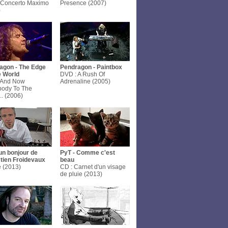
 Concerto Maximo
Presence (2007)
)
agon - The Edge
Pendragon - Paintbox
e World
DVD : A Rush Of
 And Now
Adrenaline (2005)
body To The
.. (2006)
un bonjour de
PyT - Comme c'est
tien Froidevaux
beau
e (2013)
CD : Carnet d'un visage
de pluie (2013)